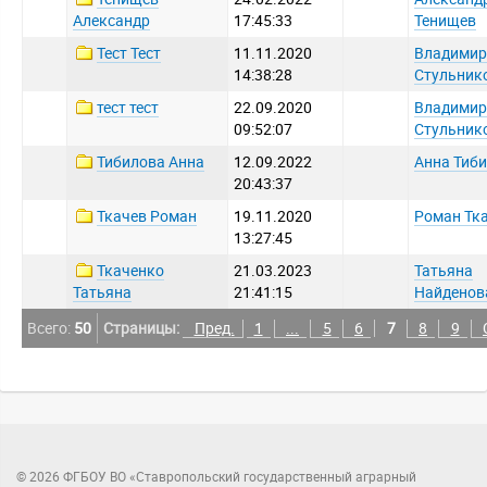
Александр
17:45:33
Тенищев
Тест Тест
11.11.2020
Владимир
14:38:28
Стульник
тест тест
22.09.2020
Владимир
09:52:07
Стульник
Тибилова Анна
12.09.2022
Анна Тиб
20:43:37
Ткачев Роман
19.11.2020
Роман Тк
13:27:45
Ткаченко
21.03.2023
Татьяна
Татьяна
21:41:15
Найденов
Всего:
50
Страницы:
Пред.
1
...
5
6
7
8
9
© 2026 ФГБОУ ВО «Ставропольский государственный аграрный