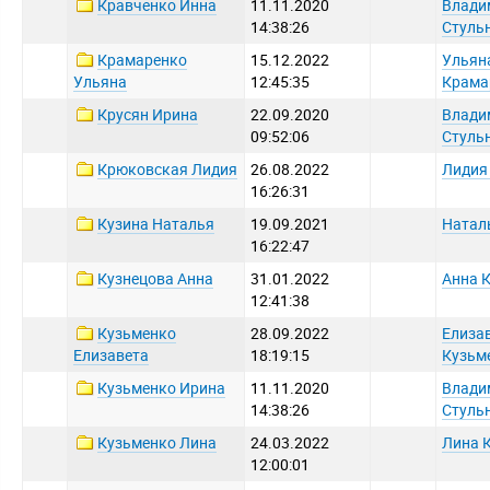
Кравченко Инна
11.11.2020
Влади
14:38:26
Стуль
Крамаренко
15.12.2022
Ульян
Ульяна
12:45:35
Крама
Крусян Ирина
22.09.2020
Влади
09:52:06
Стуль
Крюковская Лидия
26.08.2022
Лидия
16:26:31
Кузина Наталья
19.09.2021
Натал
16:22:47
Кузнецова Анна
31.01.2022
Анна 
12:41:38
Кузьменко
28.09.2022
Елиза
Елизавета
18:19:15
Кузьм
Кузьменко Ирина
11.11.2020
Влади
14:38:26
Стуль
Кузьменко Лина
24.03.2022
Лина 
12:00:01