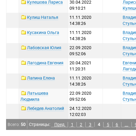
Кулешова Лариса
30.04.2022
Ларис
09:10:21
Кулеш
Кулиш Наталья
11.11.2020
Влади
14:38:26
Стуль
Кусакина Ольга
11.11.2020
Влади
14:38:26
Стуль
Лабовская Юлия
22.09.2020
Влади
09:52:06
Стуль
Лагодина Евгения
20.04.2021
Евген
11:20:31
Лагод
Лапина Елена
11.11.2020
Влади
14:38:26
Стуль
Латышева
22.09.2020
Влади
Людмила
09:52:06
Стуль
Лебедев Анатолий
24.12.2020
12:02:03
Всего:
50
Страницы:
Пред.
1
2
3
4
5
6
...