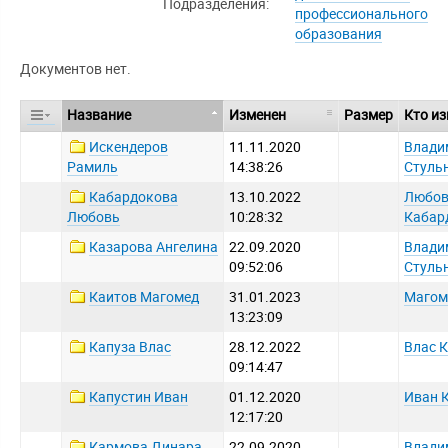
Подразделения:
профессионального
образования
Документов нет.
Название
Изменен
Размер
Кто и
Искендеров
11.11.2020
Влади
Рамиль
14:38:26
Стуль
Кабардокова
13.10.2022
Любо
Любовь
10:28:32
Кабар
Казарова Ангелина
22.09.2020
Влади
09:52:06
Стуль
Каитов Магомед
31.01.2023
Магом
13:23:09
Капуза Влас
28.12.2022
Влас 
09:14:47
Капустин Иван
01.12.2020
Иван 
12:17:20
Кармова Динара
22.09.2020
Влади