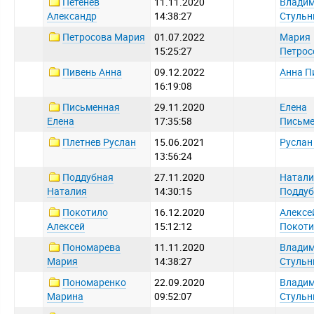
Петенев
11.11.2020
Влади
Александр
14:38:27
Стульн
Петросова Мария
01.07.2022
Мария
15:25:27
Петрос
Пивень Анна
09.12.2022
Анна П
16:19:08
Письменная
29.11.2020
Елена
Елена
17:35:58
Письм
Плетнев Руслан
15.06.2021
Руслан
13:56:24
Поддубная
27.11.2020
Натали
Наталия
14:30:15
Поддуб
Покотило
16.12.2020
Алексе
Алексей
15:12:12
Покоти
Пономарева
11.11.2020
Влади
Мария
14:38:27
Стульн
Пономаренко
22.09.2020
Влади
Марина
09:52:07
Стульн