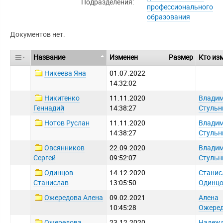
Подразделения:
профессионального
образования
Документов нет.
Название
Изменен
Размер
Кто из
Никеева Яна
01.07.2022
14:32:02
Никитенко
11.11.2020
Влади
Геннадий
14:38:27
Стульн
Нотов Руслан
11.11.2020
Влади
14:38:27
Стульн
Овсянников
22.09.2020
Влади
Сергей
09:52:07
Стульн
Одинцов
14.12.2020
Станис
Станислав
13:05:50
Одинц
Ожередова Алена
09.02.2021
Алена
10:45:28
Ожере
Ожередова
23.12.2020
Надеж