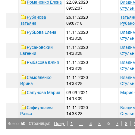
Романенко Елена
22.09.2020
Влади
09:52:07
Стульн
Рубанова
26.11.2020
Татьян
Татьяна
09:07:18
Рубано
Рубцова Елена
11.11.2020
Влади
14:38:28
Стульн
Русановский
11.11.2020
Влади
Евгений
14:38:28
Стульн
Рыбасова Юлия
11.11.2020
Влади
14:38:28
Стульн
Самойленко
11.11.2020
Влади
Ирина
14:38:28
Стульн
Сапунова Мария
09.09.2021
Мария 
14:18:09
Сафиуллаева
11.11.2020
Влади
Раиса
14:38:28
Стульн
Всего:
50
Страницы:
Пред.
1
...
4
5
6
7
8