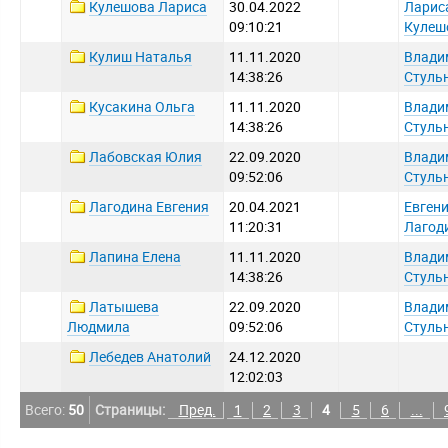
Кулешова Лариса
30.04.2022
Ларис
09:10:21
Кулеш
Кулиш Наталья
11.11.2020
Влади
14:38:26
Стуль
Кусакина Ольга
11.11.2020
Влади
14:38:26
Стуль
Лабовская Юлия
22.09.2020
Влади
09:52:06
Стуль
Лагодина Евгения
20.04.2021
Евген
11:20:31
Лагод
Лапина Елена
11.11.2020
Влади
14:38:26
Стуль
Латышева
22.09.2020
Влади
Людмила
09:52:06
Стуль
Лебедев Анатолий
24.12.2020
12:02:03
Всего:
50
Страницы:
Пред.
1
2
3
4
5
6
...