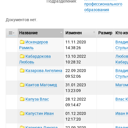
Подразделения:
профессионального
образования
Документов нет.
Название
Изменен
Размер
Кто и
Искендеров
11.11.2020
Влади
Рамиль
14:38:26
Стуль
Кабардокова
13.10.2022
Любо
Любовь
10:28:32
Кабар
Казарова Ангелина
22.09.2020
Влади
09:52:06
Стуль
Каитов Магомед
31.01.2023
Магом
13:23:09
Капуза Влас
28.12.2022
Влас 
09:14:47
Капустин Иван
01.12.2020
Иван 
12:17:20
Кармова Динара
22.09.2020
Влади