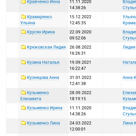
Кравченко Инна
11.11.2020
Влади
14:38:26
Стуль
Крамаренко
15.12.2022
Ульян
Ульяна
12:45:35
Крама
Крусян Ирина
22.09.2020
Влади
09:52:06
Стуль
Крюковская Лидия
26.08.2022
Лидия
16:26:31
Кузина Наталья
19.09.2021
Натал
16:22:47
Кузнецова Анна
31.01.2022
Анна 
12:41:38
Кузьменко
28.09.2022
Елиза
Елизавета
18:19:15
Кузьм
Кузьменко Ирина
11.11.2020
Влади
14:38:26
Стуль
Кузьменко Лина
24.03.2022
Лина 
12:00:01