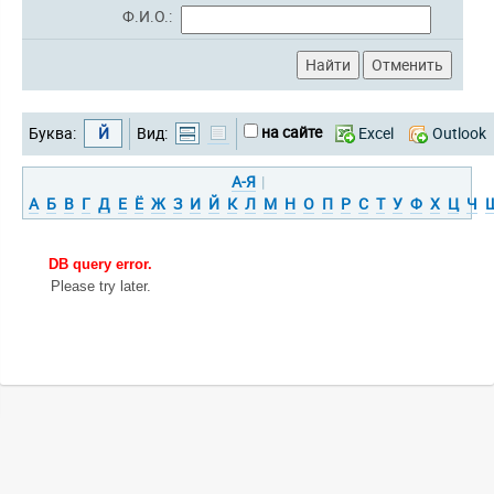
Ф.И.О.:
на сайте
Буква:
Й
Вид:
Excel
Outlook
А-Я
|
А
Б
В
Г
Д
Е
Ё
Ж
З
И
Й
К
Л
М
Н
О
П
Р
С
Т
У
Ф
Х
Ц
Ч
DB query error.
Please try later.