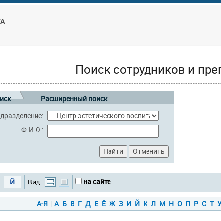
ТА
Поиск сотрудников и пре
иск
Расширенный поиск
дразделение:
Ф.И.О.:
на сайте
:
Й
Вид:
А-Я
|
А
Б
В
Г
Д
Е
Ё
Ж
З
И
Й
К
Л
М
Н
О
П
Р
С
Т