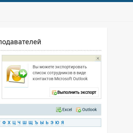
подавателей
Вы можете экспортировать
список сотрудников в виде
контактов Microsoft Outlook
Выполнить экспорт
Excel
Outlook
У
Ф
Х
Ц
Ч
Ш
Щ
Ъ
Ы
Ь
Э
Ю
Я