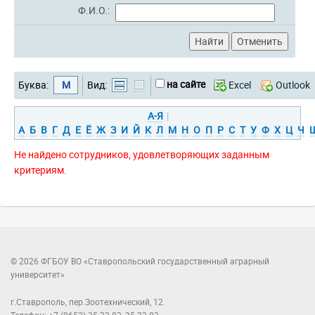
Ф.И.О.:
на сайте
Буква:
М
Вид:
Excel
Outlook
А-Я
|
А
Б
В
Г
Д
Е
Ё
Ж
З
И
Й
К
Л
М
Н
О
П
Р
С
Т
У
Ф
Х
Ц
Ч
Не найдено сотрудников, удовлетворяющих заданным
критериям.
© 2026 ФГБОУ ВО «Ставропольский государственный аграрный
университет»
г.Ставрополь, пер.Зоотехнический, 12.