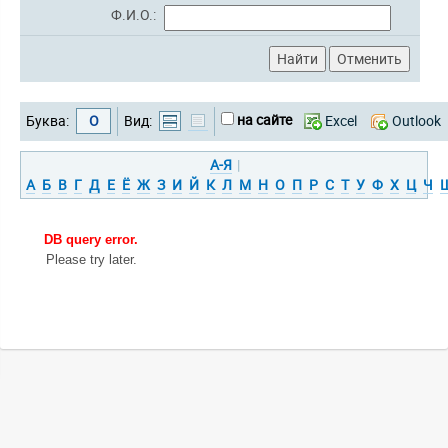
Ф.И.О.:
на сайте
Буква:
О
Вид:
Excel
Outlook
А-Я
|
А
Б
В
Г
Д
Е
Ё
Ж
З
И
Й
К
Л
М
Н
О
П
Р
С
Т
У
Ф
Х
Ц
Ч
DB query error.
Please try later.