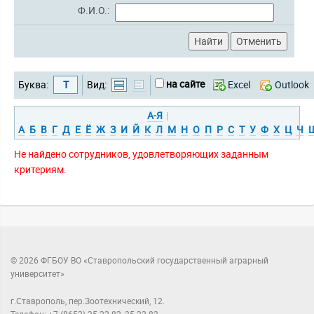
Ф.И.О.:
на сайте
Буква:
Т
Вид:
Excel
Outlook
А-Я
|
А
Б
В
Г
Д
Е
Ё
Ж
З
И
Й
К
Л
М
Н
О
П
Р
С
Т
У
Ф
Х
Ц
Ч
Не найдено сотрудников, удовлетворяющих заданным
критериям.
© 2026 ФГБОУ ВО «Ставропольский государственный аграрный
университет»
г.Ставрополь, пер.Зоотехнический, 12.