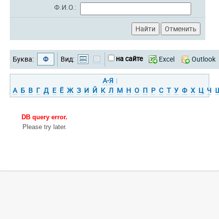
Ф.И.О.:
на сайте
Буква:
Ф
Вид:
Excel
Outlook
А-Я
|
А
Б
В
Г
Д
Е
Ё
Ж
З
И
Й
К
Л
М
Н
О
П
Р
С
Т
У
Ф
Х
Ц
Ч
DB query error.
Please try later.