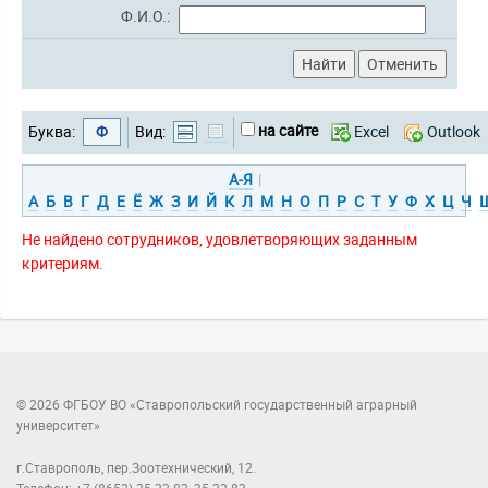
Ф.И.О.:
на сайте
Буква:
Ф
Вид:
Excel
Outlook
А-Я
|
А
Б
В
Г
Д
Е
Ё
Ж
З
И
Й
К
Л
М
Н
О
П
Р
С
Т
У
Ф
Х
Ц
Ч
Не найдено сотрудников, удовлетворяющих заданным
критериям.
© 2026 ФГБОУ ВО «Ставропольский государственный аграрный
университет»
г.Ставрополь, пер.Зоотехнический, 12.