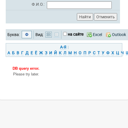
Ф.И.О.:
на сайте
Буква:
Ф
Вид:
Excel
Outlook
А-Я
|
А
Б
В
Г
Д
Е
Ё
Ж
З
И
Й
К
Л
М
Н
О
П
Р
С
Т
У
Ф
Х
Ц
Ч
DB query error.
Please try later.