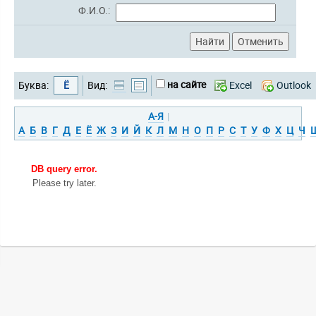
Ф.И.О.:
на сайте
Буква:
Ё
Вид:
Excel
Outlook
А-Я
|
А
Б
В
Г
Д
Е
Ё
Ж
З
И
Й
К
Л
М
Н
О
П
Р
С
Т
У
Ф
Х
Ц
Ч
DB query error.
Please try later.