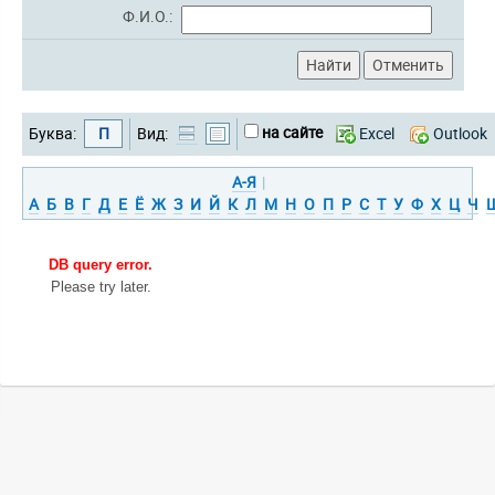
Ф.И.О.:
на сайте
Буква:
П
Вид:
Excel
Outlook
А-Я
|
А
Б
В
Г
Д
Е
Ё
Ж
З
И
Й
К
Л
М
Н
О
П
Р
С
Т
У
Ф
Х
Ц
Ч
DB query error.
Please try later.