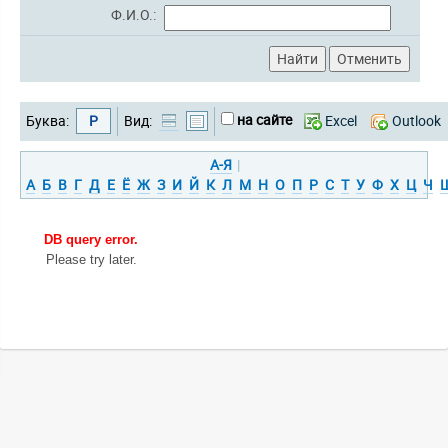
Ф.И.О.:
на сайте
Буква:
Р
Вид:
Excel
Outlook
А-Я
|
А
Б
В
Г
Д
Е
Ё
Ж
З
И
Й
К
Л
М
Н
О
П
Р
С
Т
У
Ф
Х
Ц
Ч
DB query error.
Please try later.