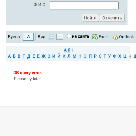
Ф.И.О.:
на сайте
Буква:
А
Вид:
Excel
Outlook
А-Я
|
А
Б
В
Г
Д
Е
Ё
Ж
З
И
Й
К
Л
М
Н
О
П
Р
С
Т
У
Ф
Х
Ц
Ч
DB query error.
Please try later.