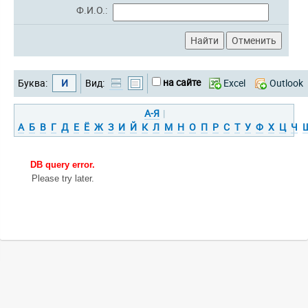
Ф.И.О.:
на сайте
Буква:
И
Вид:
Excel
Outlook
А-Я
|
А
Б
В
Г
Д
Е
Ё
Ж
З
И
Й
К
Л
М
Н
О
П
Р
С
Т
У
Ф
Х
Ц
Ч
DB query error.
Please try later.