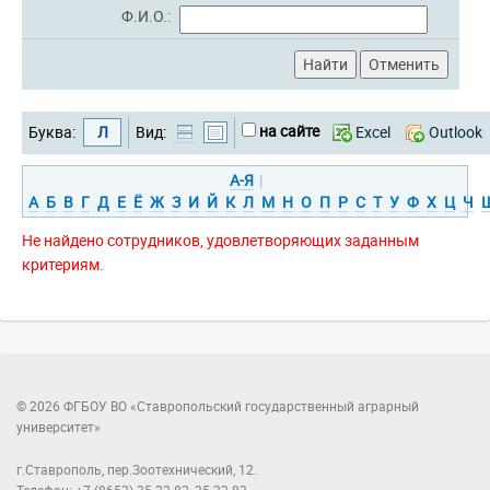
Ф.И.О.:
на сайте
Буква:
Л
Вид:
Excel
Outlook
А-Я
|
А
Б
В
Г
Д
Е
Ё
Ж
З
И
Й
К
Л
М
Н
О
П
Р
С
Т
У
Ф
Х
Ц
Ч
Не найдено сотрудников, удовлетворяющих заданным
критериям.
© 2026 ФГБОУ ВО «Ставропольский государственный аграрный
университет»
г.Ставрополь, пер.Зоотехнический, 12.