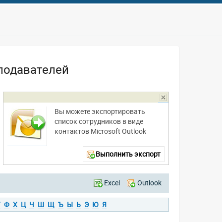
подавателей
Вы можете экспортировать
список сотрудников в виде
контактов Microsoft Outlook
Выполнить экспорт
Excel
Outlook
У
Ф
Х
Ц
Ч
Ш
Щ
Ъ
Ы
Ь
Э
Ю
Я