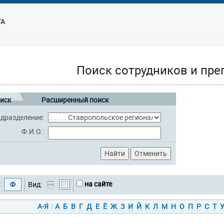
ТА
Поиск сотрудников и пре
иск
Расширенный поиск
дразделение:
Ф.И.О.:
на сайте
:
Ф
Вид:
А-Я
|
А
Б
В
Г
Д
Е
Ё
Ж
З
И
Й
К
Л
М
Н
О
П
Р
С
Т