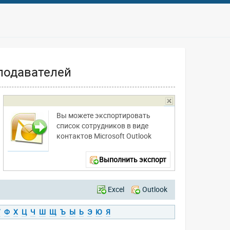
подавателей
Вы можете экспортировать
список сотрудников в виде
контактов Microsoft Outlook
Выполнить экспорт
Excel
Outlook
У
Ф
Х
Ц
Ч
Ш
Щ
Ъ
Ы
Ь
Э
Ю
Я