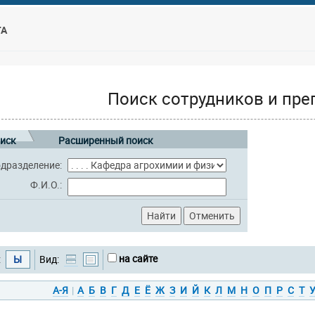
ТА
Поиск сотрудников и пре
иск
Расширенный поиск
дразделение:
Ф.И.О.:
на сайте
:
Ы
Вид:
А-Я
|
А
Б
В
Г
Д
Е
Ё
Ж
З
И
Й
К
Л
М
Н
О
П
Р
С
Т