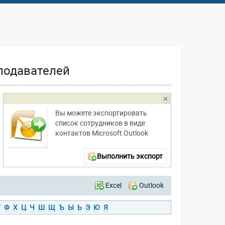
подавателей
Вы можете экспортировать
список сотрудников в виде
контактов Microsoft Outlook
Выполнить экспорт
Excel
Outlook
У
Ф
Х
Ц
Ч
Ш
Щ
Ъ
Ы
Ь
Э
Ю
Я