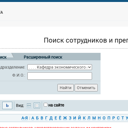
ТА
Поиск сотрудников и пре
иск
Расширенный поиск
дразделение:
Ф.И.О.:
на сайте
:
Ь
Вид:
А-Я
|
А
Б
В
Г
Д
Е
Ё
Ж
З
И
Й
К
Л
М
Н
О
П
Р
С
Т