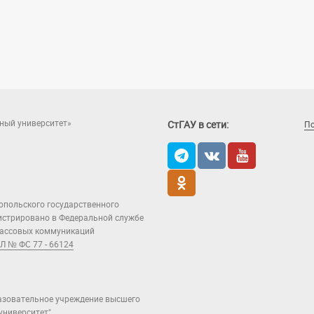
ный университет»
СтГАУ в сети:
П
опольского государственного
гистрировано в Федеральной службе
 массовых коммуникаций
Л № ФС 77 - 66124
азовательное учреждение высшего
ниверситет".