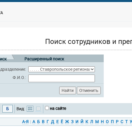
ТА
Поиск сотрудников и пре
иск
Расширенный поиск
дразделение:
Ф.И.О.:
на сайте
:
Б
Вид:
А-Я
|
А
Б
В
Г
Д
Е
Ё
Ж
З
И
Й
К
Л
М
Н
О
П
Р
С
Т