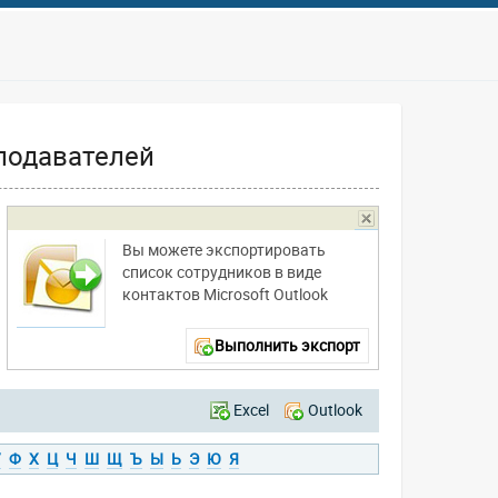
подавателей
Вы можете экспортировать
список сотрудников в виде
контактов Microsoft Outlook
Выполнить экспорт
Excel
Outlook
У
Ф
Х
Ц
Ч
Ш
Щ
Ъ
Ы
Ь
Э
Ю
Я