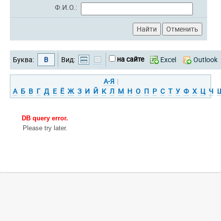
Ф.И.О.:
на сайте
Буква:
В
Вид:
Excel
Outlook
А-Я
|
А
Б
В
Г
Д
Е
Ё
Ж
З
И
Й
К
Л
М
Н
О
П
Р
С
Т
У
Ф
Х
Ц
Ч
DB query error.
Please try later.