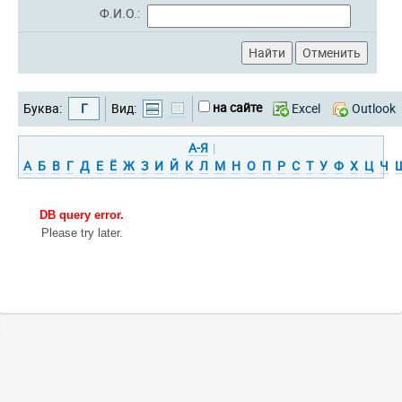
Ф.И.О.:
на сайте
Буква:
Г
Вид:
Excel
Outlook
А-Я
|
А
Б
В
Г
Д
Е
Ё
Ж
З
И
Й
К
Л
М
Н
О
П
Р
С
Т
У
Ф
Х
Ц
Ч
DB query error.
Please try later.