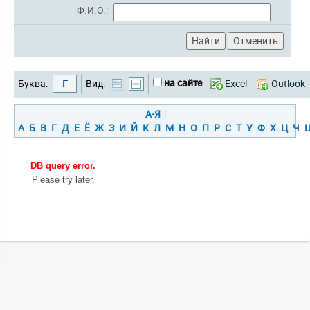
Ф.И.О.:
на сайте
Буква:
Г
Вид:
Excel
Outlook
А-Я
|
А
Б
В
Г
Д
Е
Ё
Ж
З
И
Й
К
Л
М
Н
О
П
Р
С
Т
У
Ф
Х
Ц
Ч
DB query error.
Please try later.