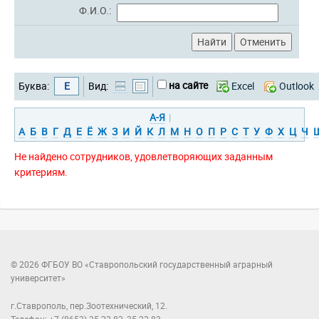
Ф.И.О.:
на сайте
Буква:
Е
Вид:
Excel
Outlook
А-Я
|
А
Б
В
Г
Д
Е
Ё
Ж
З
И
Й
К
Л
М
Н
О
П
Р
С
Т
У
Ф
Х
Ц
Ч
Не найдено сотрудников, удовлетворяющих заданным
критериям.
© 2026 ФГБОУ ВО «Ставропольский государственный аграрный
университет»
г.Ставрополь, пер.Зоотехнический, 12.