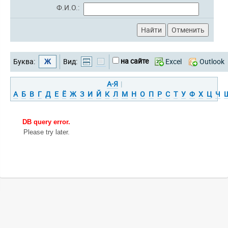
Ф.И.О.:
на сайте
Буква:
Ж
Вид:
Excel
Outlook
А-Я
|
А
Б
В
Г
Д
Е
Ё
Ж
З
И
Й
К
Л
М
Н
О
П
Р
С
Т
У
Ф
Х
Ц
Ч
DB query error.
Please try later.