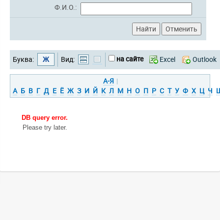
Ф.И.О.:
на сайте
Буква:
Ж
Вид:
Excel
Outlook
А-Я
|
А
Б
В
Г
Д
Е
Ё
Ж
З
И
Й
К
Л
М
Н
О
П
Р
С
Т
У
Ф
Х
Ц
Ч
DB query error.
Please try later.