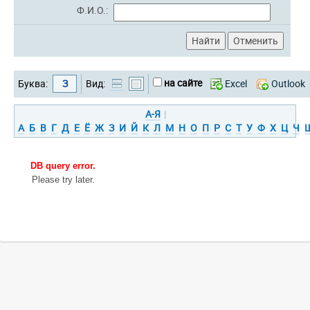
Ф.И.О.:
на сайте
Буква:
З
Вид:
Excel
Outlook
А-Я
|
А
Б
В
Г
Д
Е
Ё
Ж
З
И
Й
К
Л
М
Н
О
П
Р
С
Т
У
Ф
Х
Ц
Ч
DB query error.
Please try later.