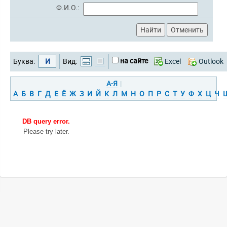
Ф.И.О.:
на сайте
Буква:
И
Вид:
Excel
Outlook
А-Я
|
А
Б
В
Г
Д
Е
Ё
Ж
З
И
Й
К
Л
М
Н
О
П
Р
С
Т
У
Ф
Х
Ц
Ч
DB query error.
Please try later.