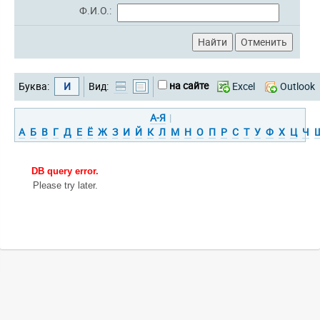
Ф.И.О.:
на сайте
Буква:
И
Вид:
Excel
Outlook
А-Я
|
А
Б
В
Г
Д
Е
Ё
Ж
З
И
Й
К
Л
М
Н
О
П
Р
С
Т
У
Ф
Х
Ц
Ч
DB query error.
Please try later.