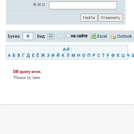
Ф.И.О.:
на сайте
Буква:
К
Вид:
Excel
Outlook
А-Я
|
А
Б
В
Г
Д
Е
Ё
Ж
З
И
Й
К
Л
М
Н
О
П
Р
С
Т
У
Ф
Х
Ц
Ч
DB query error.
Please try later.