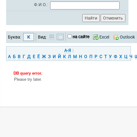
Ф.И.О.:
на сайте
Буква:
К
Вид:
Excel
Outlook
А-Я
|
А
Б
В
Г
Д
Е
Ё
Ж
З
И
Й
К
Л
М
Н
О
П
Р
С
Т
У
Ф
Х
Ц
Ч
DB query error.
Please try later.