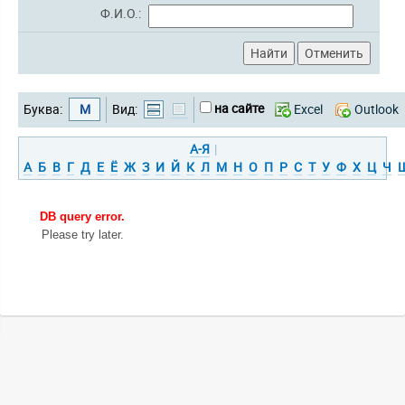
Ф.И.О.:
на сайте
Буква:
М
Вид:
Excel
Outlook
А-Я
|
А
Б
В
Г
Д
Е
Ё
Ж
З
И
Й
К
Л
М
Н
О
П
Р
С
Т
У
Ф
Х
Ц
Ч
DB query error.
Please try later.