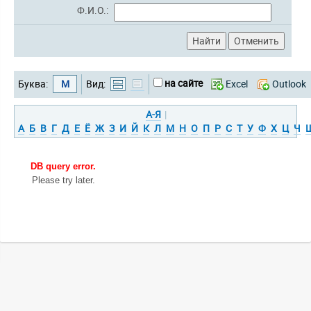
Ф.И.О.:
на сайте
Буква:
М
Вид:
Excel
Outlook
А-Я
|
А
Б
В
Г
Д
Е
Ё
Ж
З
И
Й
К
Л
М
Н
О
П
Р
С
Т
У
Ф
Х
Ц
Ч
DB query error.
Please try later.