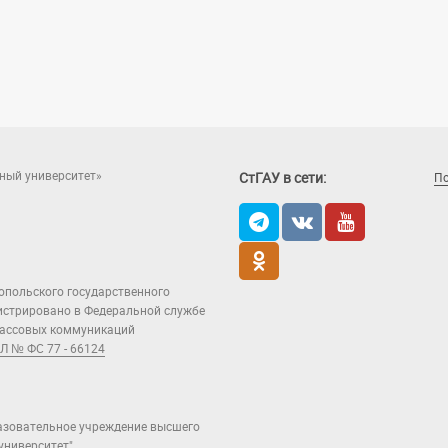
ный университет»
СтГАУ в сети:
П
опольского государственного
гистрировано в Федеральной службе
 массовых коммуникаций
Л № ФС 77 - 66124
азовательное учреждение высшего
ниверситет".