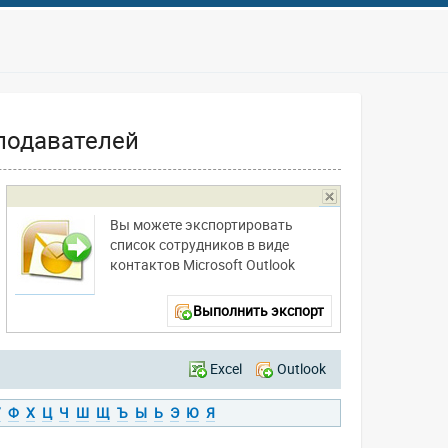
подавателей
Вы можете экспортировать
список сотрудников в виде
контактов Microsoft Outlook
Выполнить экспорт
Excel
Outlook
У
Ф
Х
Ц
Ч
Ш
Щ
Ъ
Ы
Ь
Э
Ю
Я