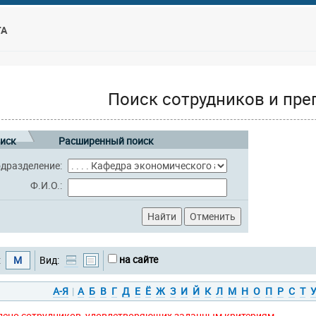
ТА
Поиск сотрудников и пре
иск
Расширенный поиск
дразделение:
Ф.И.О.:
на сайте
:
М
Вид:
А-Я
|
А
Б
В
Г
Д
Е
Ё
Ж
З
И
Й
К
Л
М
Н
О
П
Р
С
Т