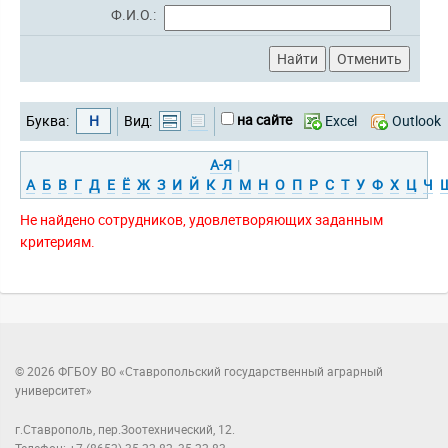
Ф.И.О.:
на сайте
Буква:
Н
Вид:
Excel
Outlook
А-Я
|
А
Б
В
Г
Д
Е
Ё
Ж
З
И
Й
К
Л
М
Н
О
П
Р
С
Т
У
Ф
Х
Ц
Ч
Не найдено сотрудников, удовлетворяющих заданным
критериям.
© 2026 ФГБОУ ВО «Ставропольский государственный аграрный
университет»
г.Ставрополь, пер.Зоотехнический, 12.