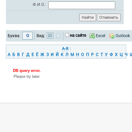
Ф.И.О.:
на сайте
Буква:
О
Вид:
Excel
Outlook
А-Я
|
А
Б
В
Г
Д
Е
Ё
Ж
З
И
Й
К
Л
М
Н
О
П
Р
С
Т
У
Ф
Х
Ц
Ч
DB query error.
Please try later.