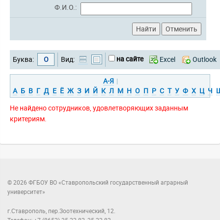
Ф.И.О.:
на сайте
Буква:
О
Вид:
Excel
Outlook
А-Я
|
А
Б
В
Г
Д
Е
Ё
Ж
З
И
Й
К
Л
М
Н
О
П
Р
С
Т
У
Ф
Х
Ц
Ч
Не найдено сотрудников, удовлетворяющих заданным
критериям.
© 2026 ФГБОУ ВО «Ставропольский государственный аграрный
университет»
г.Ставрополь, пер.Зоотехнический, 12.