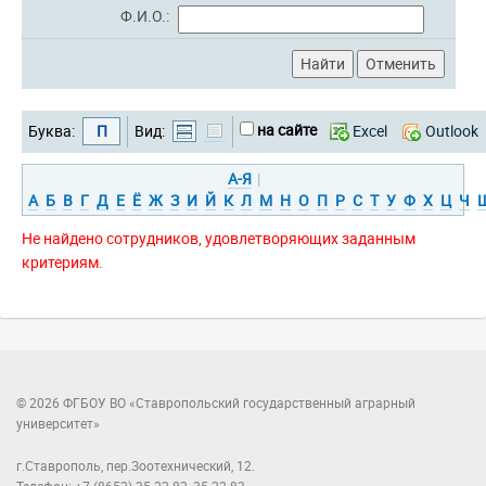
Ф.И.О.:
на сайте
Буква:
П
Вид:
Excel
Outlook
А-Я
|
А
Б
В
Г
Д
Е
Ё
Ж
З
И
Й
К
Л
М
Н
О
П
Р
С
Т
У
Ф
Х
Ц
Ч
Не найдено сотрудников, удовлетворяющих заданным
критериям.
© 2026 ФГБОУ ВО «Ставропольский государственный аграрный
университет»
г.Ставрополь, пер.Зоотехнический, 12.