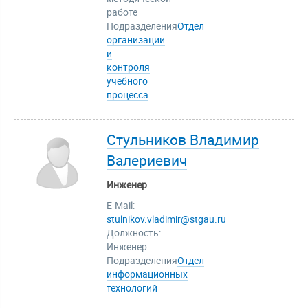
работе
Подразделения
Отдел
организации
и
контроля
учебного
процесса
Стульников Владимир
Валериевич
Инженер
E-Mail:
stulnikov.vladimir@stgau.ru
Должность:
Инженер
Подразделения
Отдел
информационных
технологий