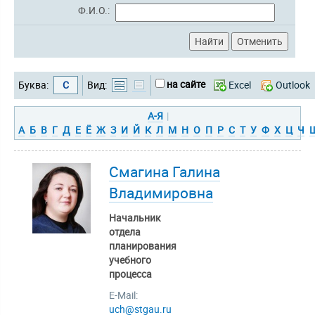
Ф.И.О.:
на сайте
Буква:
С
Вид:
Excel
Outlook
А-Я
|
А
Б
В
Г
Д
Е
Ё
Ж
З
И
Й
К
Л
М
Н
О
П
Р
С
Т
У
Ф
Х
Ц
Ч
Смагина Галина
Владимировна
Начальник
отдела
планирования
учебного
процесса
E-Mail:
uch@stgau.ru