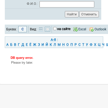
Ф.И.О.:
на сайте
Буква:
С
Вид:
Excel
Outlook
А-Я
|
А
Б
В
Г
Д
Е
Ё
Ж
З
И
Й
К
Л
М
Н
О
П
Р
С
Т
У
Ф
Х
Ц
Ч
DB query error.
Please try later.