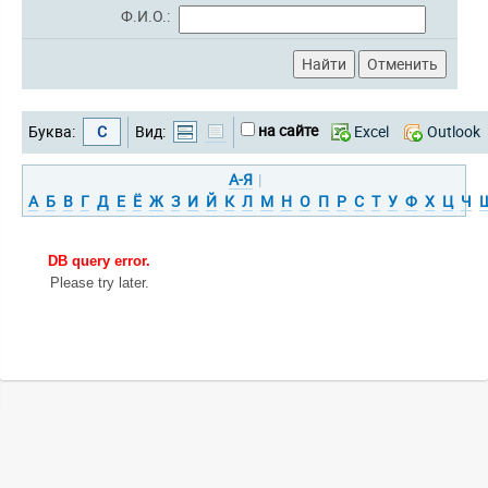
Ф.И.О.:
на сайте
Буква:
С
Вид:
Excel
Outlook
А-Я
|
А
Б
В
Г
Д
Е
Ё
Ж
З
И
Й
К
Л
М
Н
О
П
Р
С
Т
У
Ф
Х
Ц
Ч
DB query error.
Please try later.