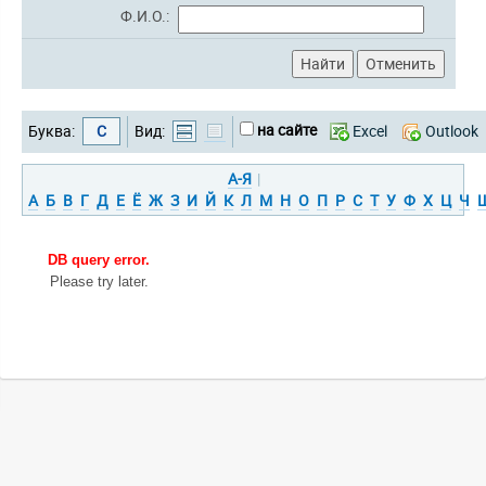
Ф.И.О.:
на сайте
Буква:
С
Вид:
Excel
Outlook
А-Я
|
А
Б
В
Г
Д
Е
Ё
Ж
З
И
Й
К
Л
М
Н
О
П
Р
С
Т
У
Ф
Х
Ц
Ч
DB query error.
Please try later.