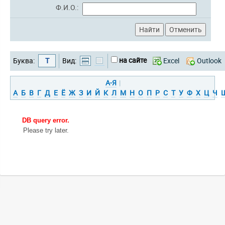
Ф.И.О.:
на сайте
Буква:
Т
Вид:
Excel
Outlook
А-Я
|
А
Б
В
Г
Д
Е
Ё
Ж
З
И
Й
К
Л
М
Н
О
П
Р
С
Т
У
Ф
Х
Ц
Ч
DB query error.
Please try later.