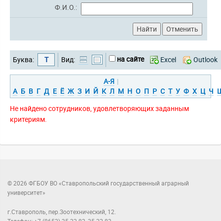
Ф.И.О.:
на сайте
Буква:
Т
Вид:
Excel
Outlook
А-Я
|
А
Б
В
Г
Д
Е
Ё
Ж
З
И
Й
К
Л
М
Н
О
П
Р
С
Т
У
Ф
Х
Ц
Ч
Не найдено сотрудников, удовлетворяющих заданным
критериям.
© 2026 ФГБОУ ВО «Ставропольский государственный аграрный
университет»
г.Ставрополь, пер.Зоотехнический, 12.