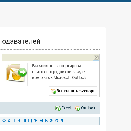
подавателей
Вы можете экспортировать
список сотрудников в виде
контактов Microsoft Outlook
Выполнить экспорт
Excel
Outlook
У
Ф
Х
Ц
Ч
Ш
Щ
Ъ
Ы
Ь
Э
Ю
Я