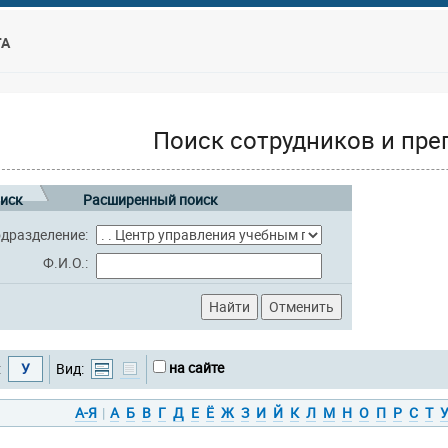
ТА
Поиск сотрудников и пре
иск
Расширенный поиск
дразделение:
Ф.И.О.:
на сайте
:
У
Вид:
А-Я
|
А
Б
В
Г
Д
Е
Ё
Ж
З
И
Й
К
Л
М
Н
О
П
Р
С
Т