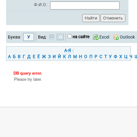
Ф.И.О.:
на сайте
Буква:
У
Вид:
Excel
Outlook
А-Я
|
А
Б
В
Г
Д
Е
Ё
Ж
З
И
Й
К
Л
М
Н
О
П
Р
С
Т
У
Ф
Х
Ц
Ч
DB query error.
Please try later.