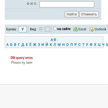
Ф.И.О.:
на сайте
Буква:
У
Вид:
Excel
Outlook
А-Я
|
А
Б
В
Г
Д
Е
Ё
Ж
З
И
Й
К
Л
М
Н
О
П
Р
С
Т
У
Ф
Х
Ц
Ч
DB query error.
Please try later.