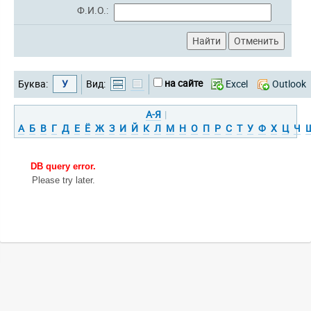
Ф.И.О.:
на сайте
Буква:
У
Вид:
Excel
Outlook
А-Я
|
А
Б
В
Г
Д
Е
Ё
Ж
З
И
Й
К
Л
М
Н
О
П
Р
С
Т
У
Ф
Х
Ц
Ч
DB query error.
Please try later.